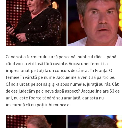
Când soția fermierului urcă pe scenă, publicul râde – până
când vocea ei îi lasă fără cuvinte. Vocea unei femei i-a
impresionat pe toți la un concurs de cântat în Franța. O
femeie în vârstă pe nume Jacqueline a venit să participe.
Când a urcat pe scenă și și-a spus numele, jurații au râs. Cât
de des judecăm pe cineva după aspect? Jacqueline are 53 de
ani, nu este foarte tânără sau aranjată, dar asta nu
înseamnă că nu poți iubi munca ei.