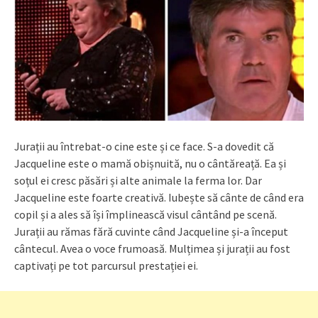
Jurații au întrebat-o cine este și ce face. S-a dovedit că
Jacqueline este o mamă obișnuită, nu o cântăreață. Ea și
soțul ei cresc păsări și alte animale la ferma lor. Dar
Jacqueline este foarte creativă. Iubește să cânte de când era
copil și a ales să își împlinească visul cântând pe scenă.
Jurații au rămas fără cuvinte când Jacqueline și-a început
cântecul. Avea o voce frumoasă. Mulțimea și jurații au fost
captivați pe tot parcursul prestației ei.