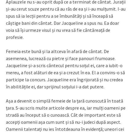
Aplauzele nu s-au oprit după ce a terminat de cântat. Jurații
și-au cerut scuze pentru că au râs de ea și i-au mulțumit. I-au
spus să ia lecții pentru a se îmbunătăți și să înceapă să
câștige bani din cântat. Dar Jacqueline a spus nu. Ea doar
voia să își urmeze visul și nu vrea să fie cântăreață de
profesie.
Femeia este bună și la altceva în afară de cântat. De
asemenea, lucrează cu pietre și face panouri frumoase.
Jacqueline și-a scris cântecul pentru soțul ei, care a iubit-o
mereu, a fost alături de ea și a crezut în ea. El a convins-o să
participe la concurs. Jacqueline era îngrijorată și nu credea
în abilitățile ei, dar sprijinul soțului i-a dat putere.
Așa a devenit o simplă femeie de la țară cunoscută în toată
țara. S-au scris multe articole despre ea, iar mulți oameni pe
stradă au început să o cunoască. Cât de important este să
accepți oamenii așa cum sunt și să nu-i judeci după aspect.
Oamenii talentați nu ies întotdeauna în evidență; uneori cei