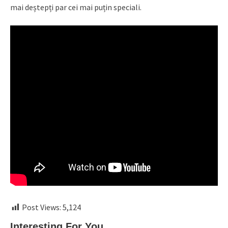
mai deștepți par cei mai puțin speciali.
Post Views:
5,124