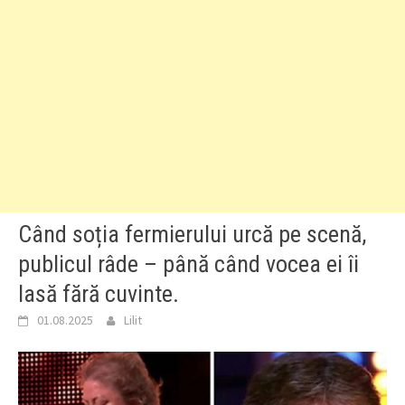
Când soția fermierului urcă pe scenă,
publicul râde – până când vocea ei îi
lasă fără cuvinte.
01.08.2025
Lilit