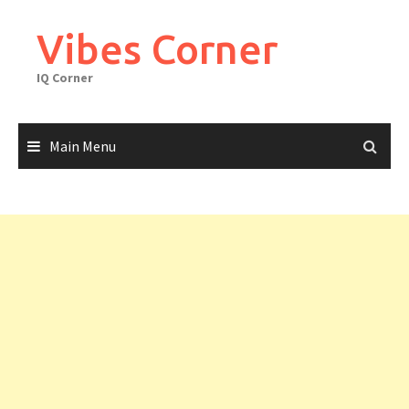
Skip
to
Vibes Corner
content
IQ Corner
Main Menu