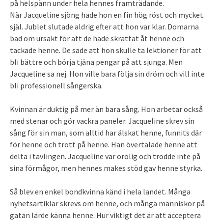
på helspänn under hela hennes framträdande.
När Jacqueline sjöng hade hon en fin hög röst och mycket
själ. Jublet slutade aldrig efter att hon var klar. Domarna
bad om ursäkt för att de hade skrattat åt henne och
tackade henne. De sade att hon skulle ta lektioner för att
bli bättre och börja tjäna pengar på att sjunga. Men
Jacqueline sa nej. Hon ville bara följa sin dröm och vill inte
bli professionell sångerska.
Kvinnan är duktig på mer än bara sång. Hon arbetar också
med stenar och gör vackra paneler. Jacqueline skrev sin
sång för sin man, som alltid har älskat henne, funnits där
för henne och trott på henne. Han övertalade henne att
delta i tävlingen. Jacqueline var orolig och trodde inte på
sina förmågor, men hennes makes stöd gav henne styrka.
Så blev en enkel bondkvinna känd i hela landet. Många
nyhetsartiklar skrevs om henne, och många människor på
gatan lärde känna henne. Hur viktigt det är att acceptera