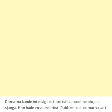
Domarna kunde inte säga ett ord när Jacqueline började
sjunga. Hon hade en vacker röst. Publiken och domarna satt