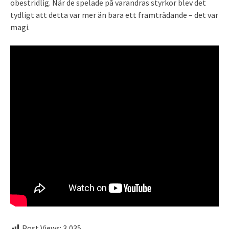
obestridlig. När de spelade på varandras styrkor blev det
tydligt att detta var mer än bara ett framträdande – det var
magi.
Post Views:
3,035