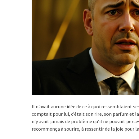
Il n’avait aucune idée de ce à quoi ressemblaient ses
comptait pour lui, c’était son rire, son parfum et la 
n’y avait jamais de problème qu’il ne pouvait perc
recommença à sourire, à ressentir de la joie pour 