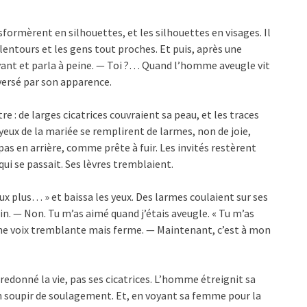
nsformèrent en silhouettes, et les silhouettes en visages. Il
 alentours et les gens tout proches. Et puis, après une
 voyant et parla à peine. — Toi ?… Quand l’homme aveugle vit
eversé par son apparence.
re : de larges cicatrices couvraient sa peau, et les traces
yeux de la mariée se remplirent de larmes, non de joie,
 pas en arrière, comme prête à fuir. Les invités restèrent
qui se passait. Ses lèvres tremblaient.
 plus… » et baissa les yeux. Des larmes coulaient sur ses
in. — Non. Tu m’as aimé quand j’étais aveugle. « Tu m’as
 d’une voix tremblante mais ferme. — Maintenant, c’est à mon
 redonné la vie, pas ses cicatrices. L’homme étreignit sa
un soupir de soulagement. Et, en voyant sa femme pour la