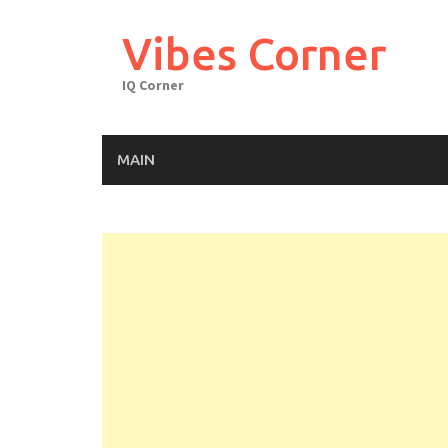
Skip
to
Vibes Corner
content
IQ Corner
MAIN