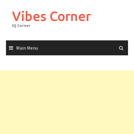
Skip
to
Vibes Corner
content
IQ Corner
Main Menu