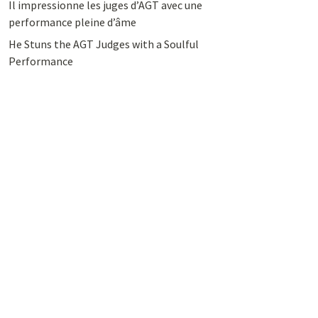
Il impressionne les juges d’AGT avec une
performance pleine d’âme
He Stuns the AGT Judges with a Soulful
Performance