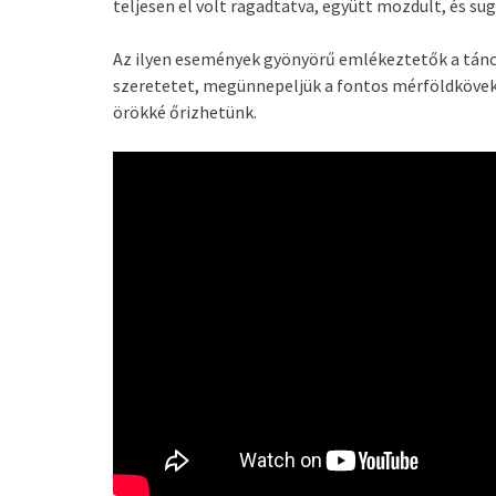
teljesen el volt ragadtatva, együtt mozdult, és su
Az ilyen események gyönyörű emlékeztetők a tánc 
szeretetet, megünnepeljük a fontos mérföldkövek
örökké őrizhetünk.