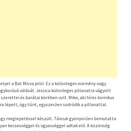
elyet a Bat Micva jelöl. Ez a különleges esemény nagy
nagykorúvá válását. Jessica különleges pillanatra vágyott
szerettei és barátai körében volt. Mike, aki híres komikus
a lépett, úgy tűnt, egyszerűen sodródik a pillanattal.
 hogy meglepetéssel készült. Táncuk gyönyörűen bemutatta
lyan kecsességgel és ügyességgel adtak elő. A közönség