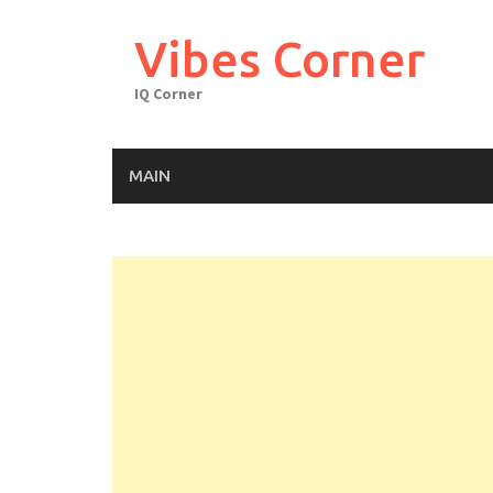
Skip
to
Vibes Corner
content
IQ Corner
MAIN