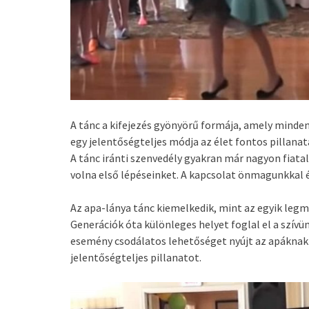
A tánc a kifejezés gyönyörű formája, amely minden
egy jelentőségteljes módja az élet fontos pillan
A tánc iránti szenvedély gyakran már nagyon fiat
volna első lépéseinket. A kapcsolat önmagunkkal 
Az apa-lánya tánc kiemelkedik, mint az egyik legm
Generációk óta különleges helyet foglal el a szí
esemény csodálatos lehetőséget nyújt az apáknak
jelentőségteljes pillanatot.