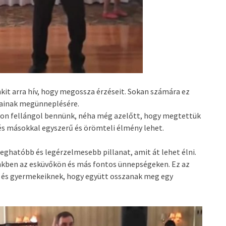
kit arra hív, hogy megossza érzéseit. Sokan számára ez
atainak megünneplésére.
alon fellángol bennünk, néha még azelőtt, hogy megtettük
és másokkal egyszerű és örömteli élmény lehet.
eghatóbb és legérzelmesebb pillanat, amit át lehet élni.
vünkben az esküvőkön és más fontos ünnepségeken. Ez az
 és gyermekeiknek, hogy együtt osszanak meg egy