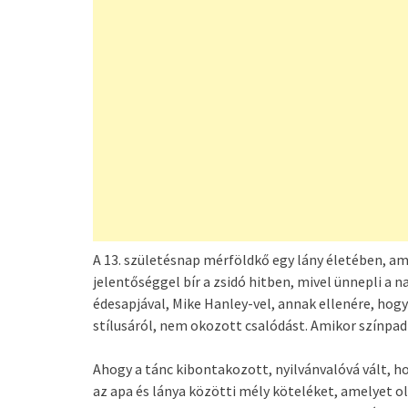
A 13. születésnap mérföldkő egy lány életében, am
jelentőséggel bír a zsidó hitben, mivel ünnepli a 
édesapjával, Mike Hanley-vel, annak ellenére, hogy 
stílusáról, nem okozott csalódást. Amikor színpadr
Ahogy a tánc kibontakozott, nyilvánvalóvá vált,
az apa és lánya közötti mély köteléket, amelyet o