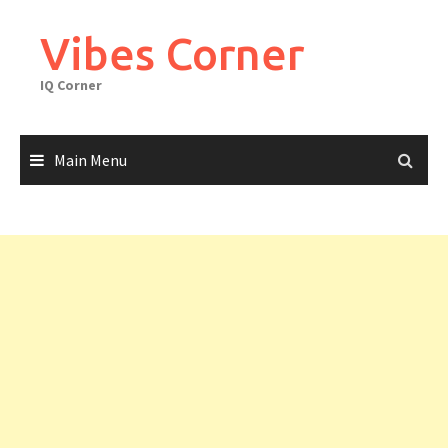
Skip
to
Vibes Corner
content
IQ Corner
Main Menu