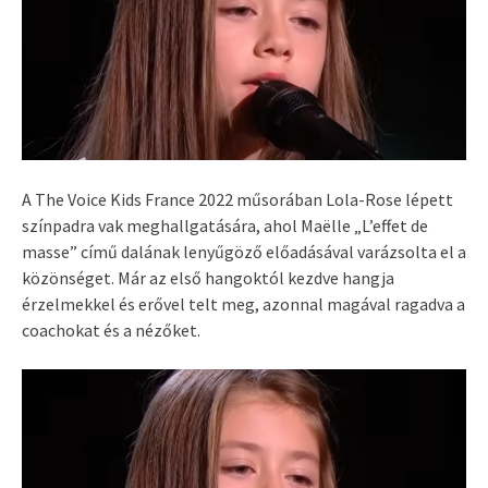
A The Voice Kids France 2022 műsorában Lola-Rose lépett
színpadra vak meghallgatására, ahol Maëlle „L’effet de
masse” című dalának lenyűgöző előadásával varázsolta el a
közönséget. Már az első hangoktól kezdve hangja
érzelmekkel és erővel telt meg, azonnal magával ragadva a
coachokat és a nézőket.