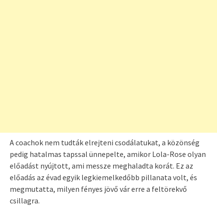
A coachok nem tudták elrejteni csodálatukat, a közönség
pedig hatalmas tapssal ünnepelte, amikor Lola-Rose olyan
előadást nyújtott, ami messze meghaladta korát. Ez az
előadás az évad egyik legkiemelkedőbb pillanata volt, és
megmutatta, milyen fényes jövő vár erre a feltörekvő
csillagra.