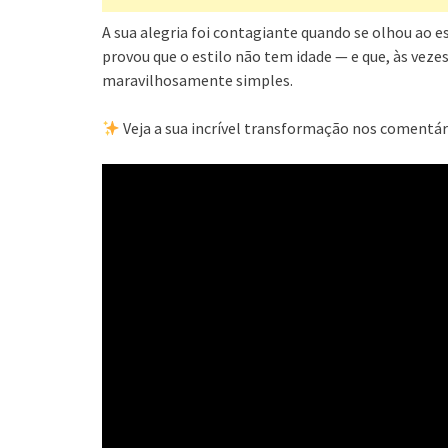
A sua alegria foi contagiante quando se olhou ao es
provou que o estilo não tem idade — e que, às veze
maravilhosamente simples.
Veja a sua incrível transformação nos comentár