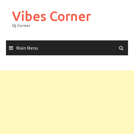
Skip
to
Vibes Corner
content
IQ Corner
Main Menu