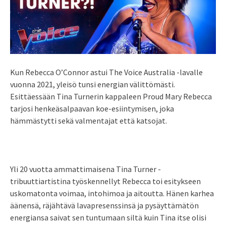
Kun Rebecca O’Connor astui The Voice Australia -lavalle
vuonna 2021, yleisö tunsi energian välittömästi.
Esittäessään Tina Turnerin kappaleen Proud Mary Rebecca
tarjosi henkeäsalpaavan koe-esiintymisen, joka
hämmästytti sekä valmentajat että katsojat.
Yli 20 vuotta ammattimaisena Tina Turner -
tribuuttiartistina työskennellyt Rebecca toi esitykseen
uskomatonta voimaa, intohimoa ja aitoutta. Hänen karhea
äänensä, räjähtävä lavapresenssinsä ja pysäyttämätön
energiansa saivat sen tuntumaan siltä kuin Tina itse olisi