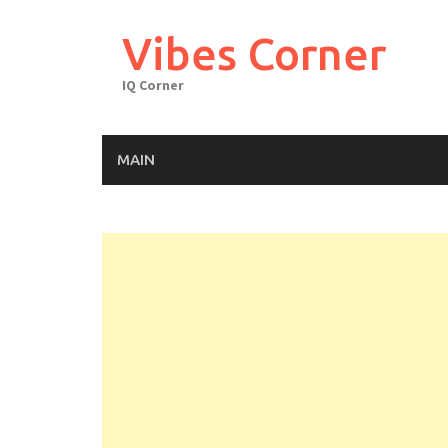
Skip
to
Vibes Corner
content
IQ Corner
MAIN