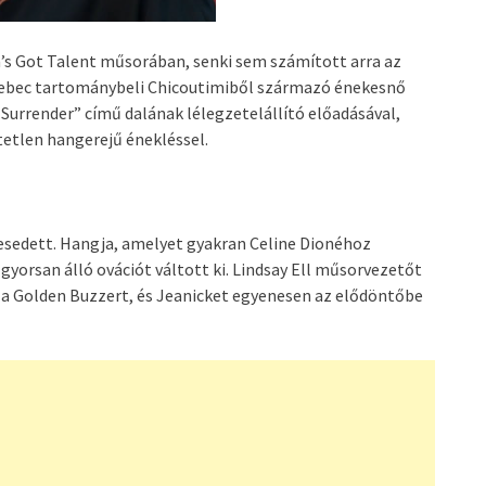
a’s Got Talent műsorában, senki sem számított arra az
Quebec tartománybeli Chicoutimiből származó énekesnő
 Surrender” című dalának lélegzetelállító előadásával,
tetlen hangerejű énekléssel.
esedett. Hangja, amelyet gyakran Celine Dionéhoz
gyorsan álló ovációt váltott ki. Lindsay Ell műsorvezetőt
 Golden Buzzert, és Jeanicket egyenesen az elődöntőbe