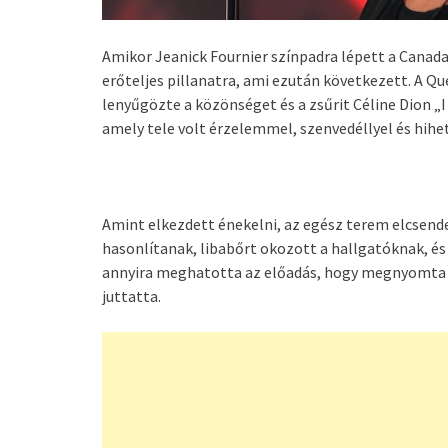
Amikor Jeanick Fournier színpadra lépett a Canad
erőteljes pillanatra, ami ezután következett. A 
lenyűgözte a közönséget és a zsűrit Céline Dion „I
amely tele volt érzelemmel, szenvedéllyel és hihe
Amint elkezdett énekelni, az egész terem elcsend
hasonlítanak, libabőrt okozott a hallgatóknak, és 
annyira meghatotta az előadás, hogy megnyomta a
juttatta.