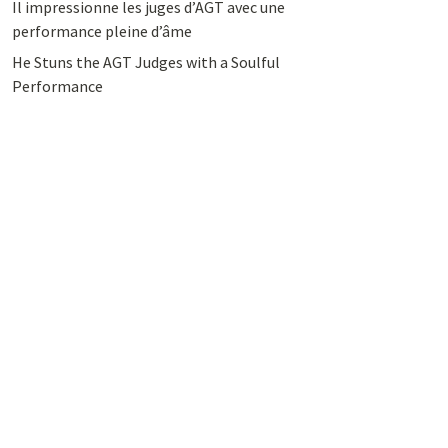
Il impressionne les juges d’AGT avec une
performance pleine d’âme
He Stuns the AGT Judges with a Soulful
Performance