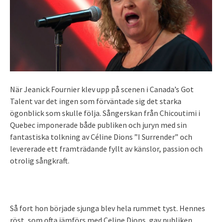
När Jeanick Fournier klev upp på scenen i Canada’s Got
Talent var det ingen som förväntade sig det starka
ögonblick som skulle följa. Sångerskan från Chicoutimi i
Quebec imponerade både publiken och juryn med sin
fantastiska tolkning av Céline Dions ”I Surrender” och
levererade ett framträdande fyllt av känslor, passion och
otrolig sångkraft.
Så fort hon började sjunga blev hela rummet tyst. Hennes
röst, som ofta jämförs med Celine Dions, gav publiken