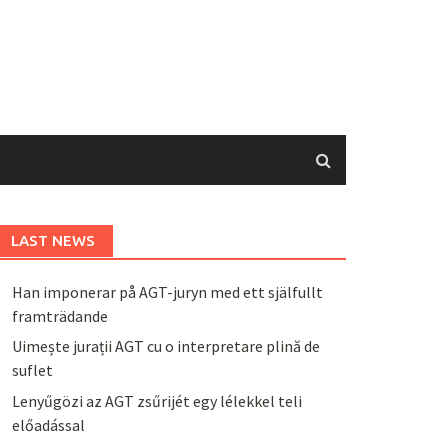
LAST NEWS
Han imponerar på AGT-juryn med ett själfullt
framträdande
Uimește jurații AGT cu o interpretare plină de
suflet
Lenyűgözi az AGT zsűrijét egy lélekkel teli
előadással