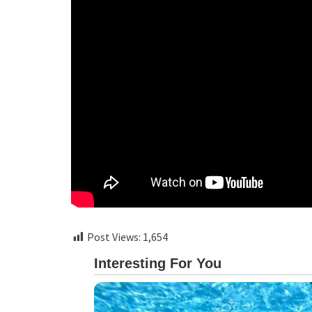
Post Views:
1,654