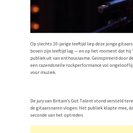
Op slechts 10-jarige leeftijd liep deze jonge gita
boven zijn leeftijd lag — en op het moment dat hij
publiek uit van enthousiasme. Geïnspireerd door d
een razendsnelle rockperformance vol ongelooflijk
voor muziek.
De jury van Britain’s Got Talent stond versteld terw
de gitaarsnaren vlogen. Het publiek klapte mee, d
seconde van het optreden.