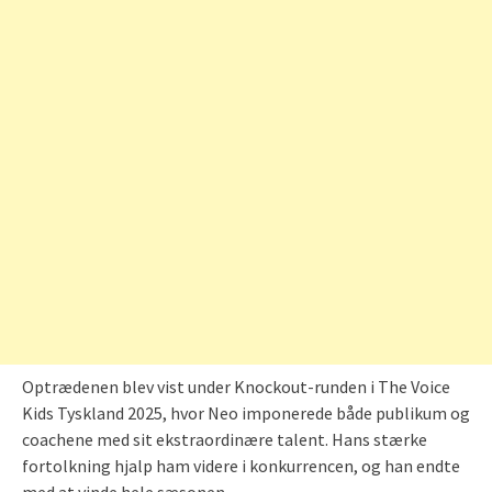
Optrædenen blev vist under Knockout-runden i The Voice
Kids Tyskland 2025, hvor Neo imponerede både publikum og
coachene med sit ekstraordinære talent. Hans stærke
fortolkning hjalp ham videre i konkurrencen, og han endte
med at vinde hele sæsonen.