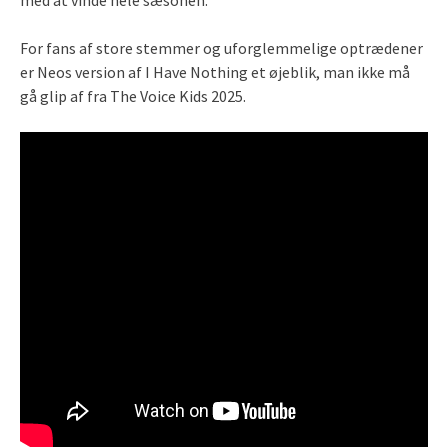
For fans af store stemmer og uforglemmelige optrædener
er Neos version af I Have Nothing et øjeblik, man ikke må
gå glip af fra The Voice Kids 2025.