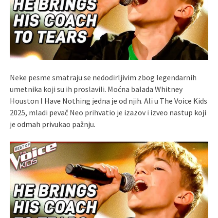
Neke pesme smatraju se nedodirljivim zbog legendarnih
umetnika koji su ih proslavili. Moćna balada Whitney
Houston I Have Nothing jedna je od njih. Ali u The Voice Kids
2025, mladi pevač Neo prihvatio je izazov i izveo nastup koji
je odmah privukao pažnju.