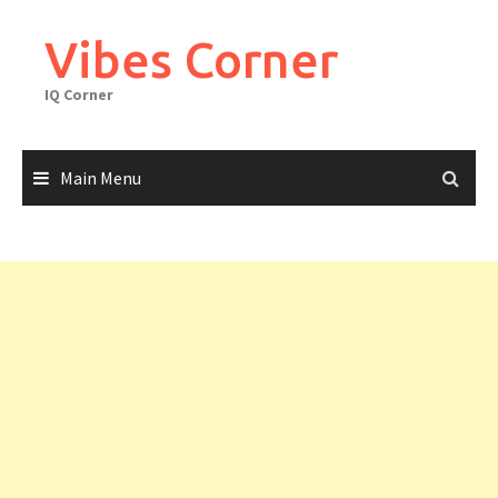
Skip
to
Vibes Corner
content
IQ Corner
Main Menu