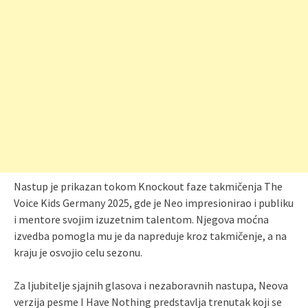
Nastup je prikazan tokom Knockout faze takmičenja The
Voice Kids Germany 2025, gde je Neo impresionirao i publiku
i mentore svojim izuzetnim talentom. Njegova moćna
izvedba pomogla mu je da napreduje kroz takmičenje, a na
kraju je osvojio celu sezonu.
Za ljubitelje sjajnih glasova i nezaboravnih nastupa, Neova
verzija pesme I Have Nothing predstavlja trenutak koji se