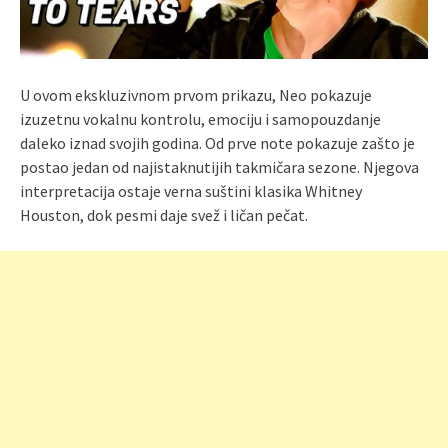
U ovom ekskluzivnom prvom prikazu, Neo pokazuje
izuzetnu vokalnu kontrolu, emociju i samopouzdanje
daleko iznad svojih godina. Od prve note pokazuje zašto je
postao jedan od najistaknutijih takmičara sezone. Njegova
interpretacija ostaje verna suštini klasika Whitney
Houston, dok pesmi daje svež i ličan pečat.