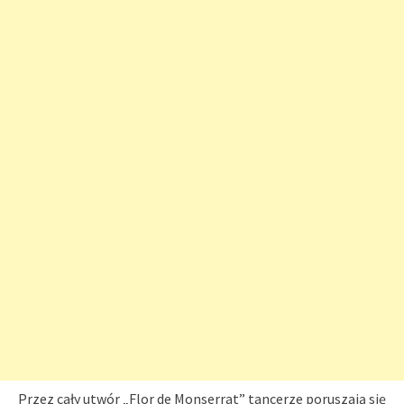
Przez cały utwór „Flor de Monserrat” tancerze poruszają się