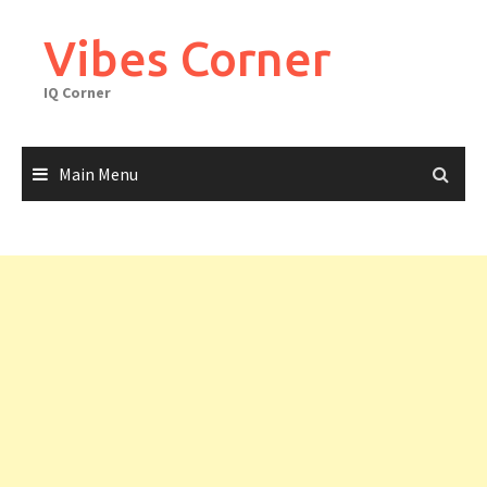
Skip
to
Vibes Corner
content
IQ Corner
Main Menu