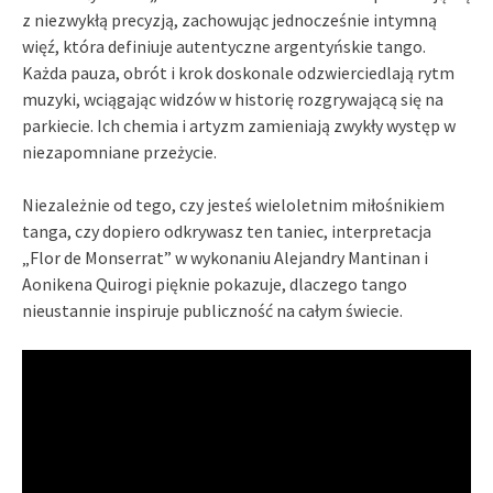
z niezwykłą precyzją, zachowując jednocześnie intymną
więź, która definiuje autentyczne argentyńskie tango.
Każda pauza, obrót i krok doskonale odzwierciedlają rytm
muzyki, wciągając widzów w historię rozgrywającą się na
parkiecie. Ich chemia i artyzm zamieniają zwykły występ w
niezapomniane przeżycie.
Niezależnie od tego, czy jesteś wieloletnim miłośnikiem
tanga, czy dopiero odkrywasz ten taniec, interpretacja
„Flor de Monserrat” w wykonaniu Alejandry Mantinan i
Aonikena Quirogi pięknie pokazuje, dlaczego tango
nieustannie inspiruje publiczność na całym świecie.