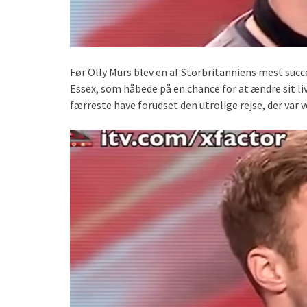
Før Olly Murs blev en af Storbritanniens mest succ
Essex, som håbede på en chance for at ændre sit liv
færreste have forudset den utrolige rejse, der var 