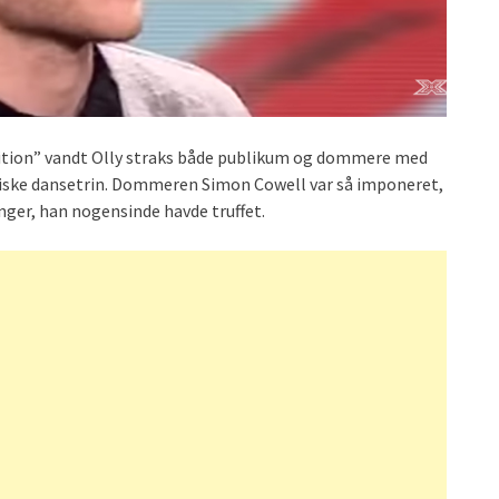
tition” vandt Olly straks både publikum og dommere med
giske dansetrin. Dommeren Simon Cowell var så imponeret,
nger, han nogensinde havde truffet.