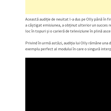
Această audiție de neuitat l-a dus pe Olly până în f
a câștigat emisiunea, a obținut ulterior un succes
loc în topuri și o carieră de televiziune în plină asc
Privind în urmă astăzi, audiția lui Olly rămâne una
exemplu perfect al modului în care o singură inter