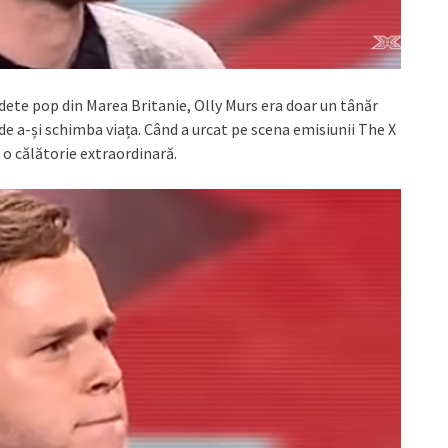
edete pop din Marea Britanie, Olly Murs era doar un tânăr
 de a-și schimba viața. Când a urcat pe scena emisiunii The X
a o călătorie extraordinară.