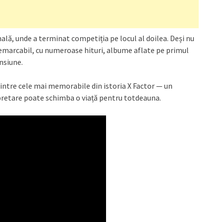
inală, unde a terminat competiția pe locul al doilea. Deși nu
 remarcabil, cu numeroase hituri, albume aflate pe primul
ensiune.
 dintre cele mai memorabile din istoria X Factor — un
pretare poate schimba o viață pentru totdeauna.