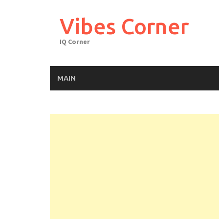
Skip
to
Vibes Corner
content
IQ Corner
MAIN