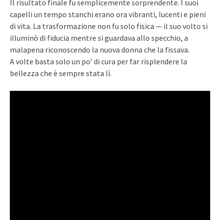
Il risultato finale fu semplicemente sorprendente. I suoi
capelli un tempo stanchi erano ora vibranti, lucenti e pieni
di vita. La trasformazione non fu solo fisica — il suo volto si
illuminò di fiducia mentre si guardava allo specchio, a
malapena riconoscendo la nuova donna che la fissava.
A volte basta solo un po’ di cura per far risplendere la
bellezza che è sempre stata lì.