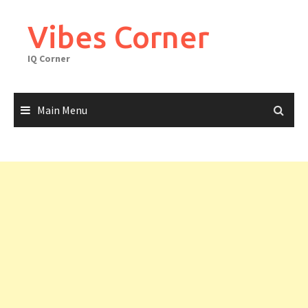
Skip
to
Vibes Corner
content
IQ Corner
Main Menu