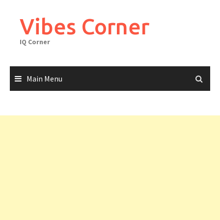
Skip
to
Vibes Corner
content
IQ Corner
Main Menu